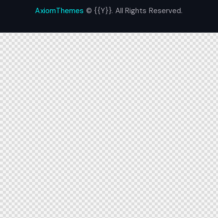
AxiomThemes
© {{Y}}. All Rights Reserved.