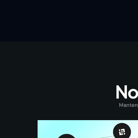
No
Mantent