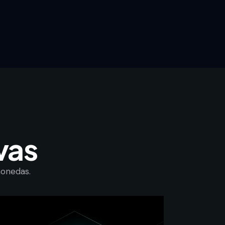
vas
monedas.