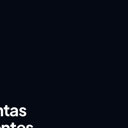
ntas
ntes