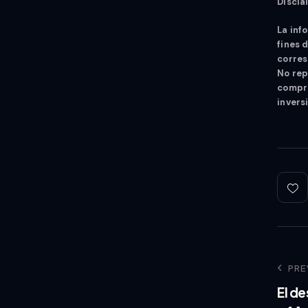
Discla
La inf
fines 
corres
No rep
compra
invers
PRE
El de