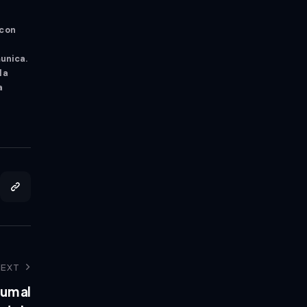
 con
unica.
la
a
NEXT
um al