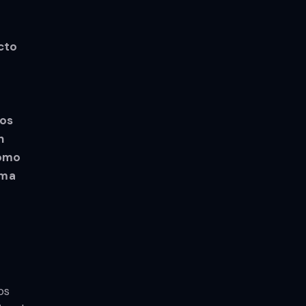
cto
mos
n
como
ema
os