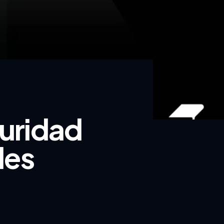
guridad
les