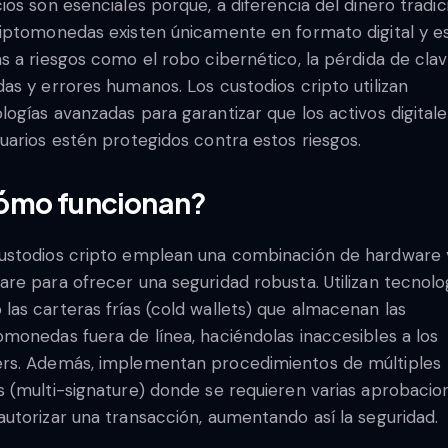
cios son esenciales porque, a diferencia del dinero tradici
riptomonedas existen únicamente en formato digital y e
as a riesgos como el robo cibernético, la pérdida de cla
das y errores humanos. Los custodios cripto utilizan
logías avanzadas para garantizar que los activos digital
suarios estén protegidos contra estos riesgos.
ómo funcionan?
ustodios cripto emplean una combinación de hardware 
are para ofrecer una seguridad robusta. Utilizan tecnolo
las carteras frías (cold wallets) que almacenan las
omonedas fuera de línea, haciéndolas inaccesibles a los
rs. Además, implementan procedimientos de múltiples
s (multi-signature) donde se requieren varias aprobacio
autorizar una transacción, aumentando así la seguridad.