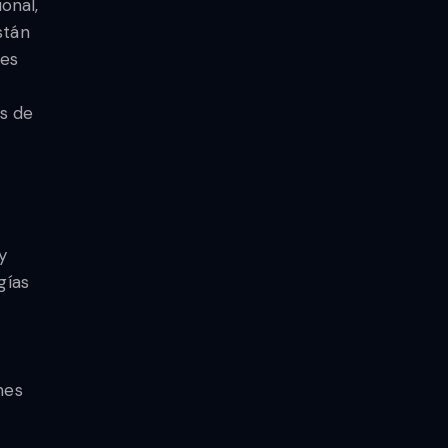
onal,
stán
ves
es de
y
gías
nes