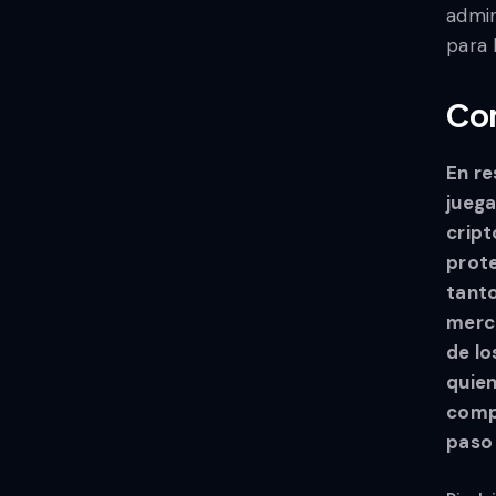
admin
para 
Con
En re
juega
crip
prote
tanto
merca
de lo
quien
compr
paso 