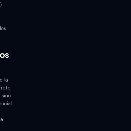
)
los
ios
o la
ripto
 sino
rucial
la