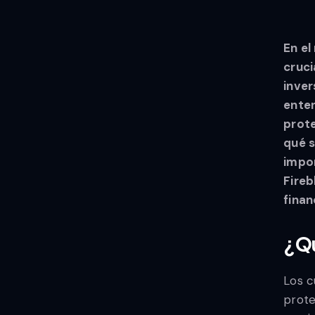
En el
cruci
inver
enten
prote
qué s
impo
Fireb
finan
¿Qu
Los c
prote