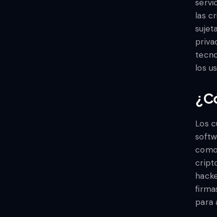
servi
las c
sujet
priva
tecno
los u
¿C
Los c
softw
como 
cript
hacke
firma
para 