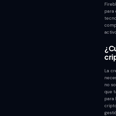
Fireb
para 
tecno
compl
activ
¿Cu
cri
La cr
neces
no so
que t
para 
cript
gesti