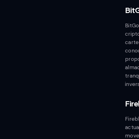
Bit
BitGo
cript
carte
conoc
propo
almac
tranq
inver
Fir
Fireb
actua
mover