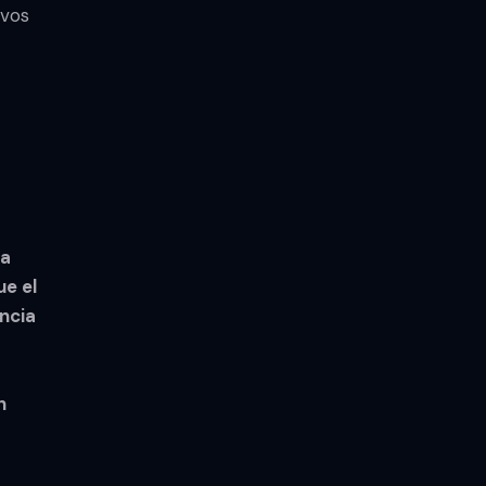
ivos
ra
ue el
ncia
n