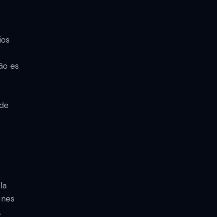
ios
Go es
 de
la
ones
.