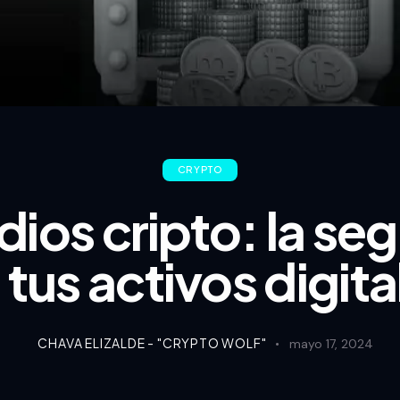
CRYPTO
ios cripto: la se
 tus activos digita
CHAVA ELIZALDE - "CRYPTO WOLF"
mayo 17, 2024