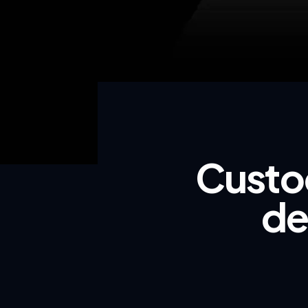
Custod
de