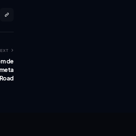
NEXT
om de
 meta
n Road