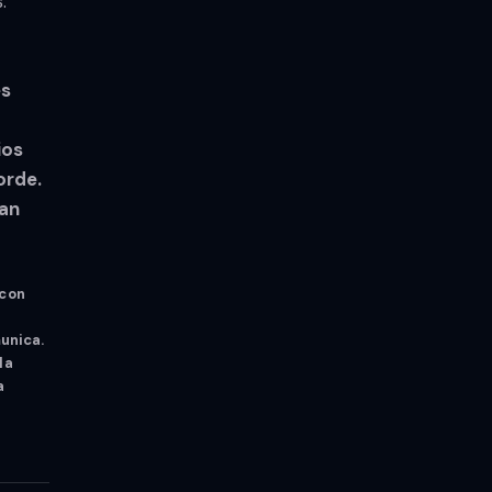
.
es
ios
orde.
zan
 con
unica.
la
a