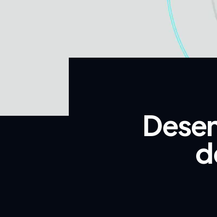
Desen
d