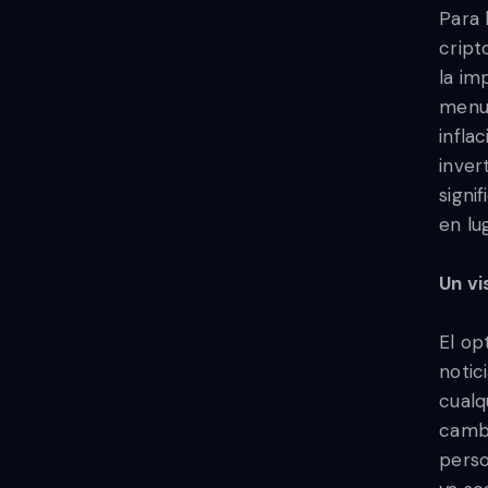
Para 
cript
la im
menud
infla
inver
signi
en lu
Un vi
El op
notic
cualq
cambi
perso