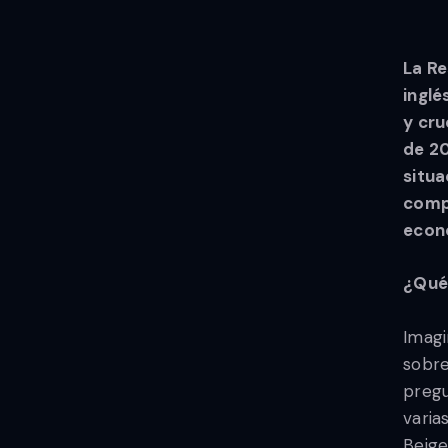
La Re
ingl
y cru
de 20
situa
comp
econo
¿Qué 
Imagi
sobre
pregu
varia
Beige