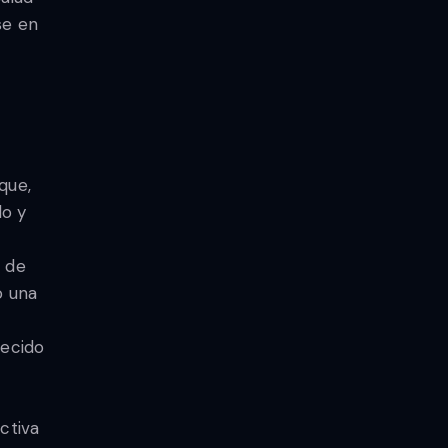
se en
que,
do y
s de
o una
recido
ctiva