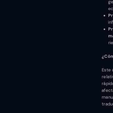
ge
ec
Pr
in
Pr
m
ri
¿Cóm
Este 
relat
rápid
afect
manuf
tradu