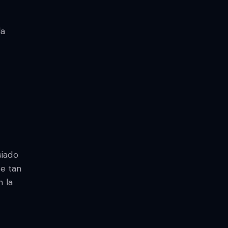
la
siado
se tan
n la