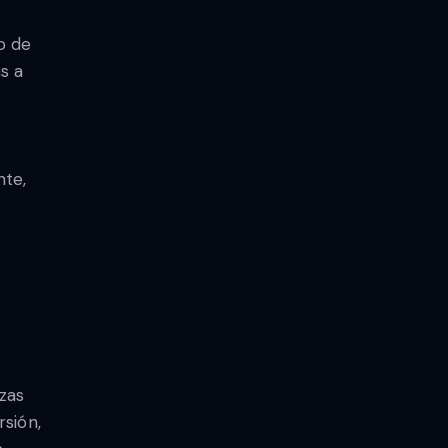
o de
s a
nte,
zas
sión,