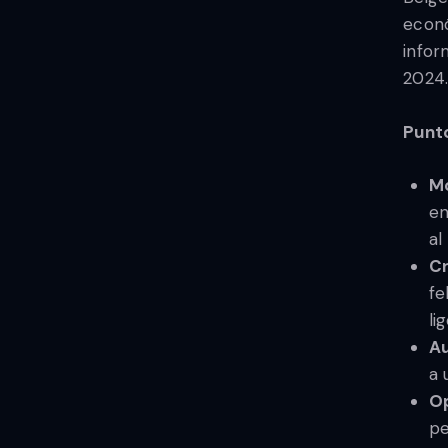
econó
infor
2024.
Punto
Mo
en
al
Cr
fe
li
Au
a 
Op
pe