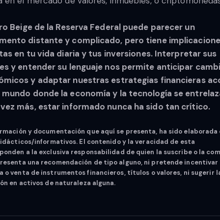
a en el mercado de valores, inmuebles, o criptomonedas
bro Beige de la Reserva Federal puede parecer un
ento distante y complicado, pero tiene implicacion
tas en tu vida diaria y tus inversiones. Interpretar sus
es y entender su lenguaje nos permite anticipar camb
micos y adaptar nuestras estrategias financieras ac
 mundo donde la economía y la tecnología se entrela
vez más, estar informado nunca ha sido tan crítico.
ormación y documentación que aquí se presenta, ha sido elaborada
didácticos/informativos. El contenido y la veracidad de esta
ponden a la exclusiva responsabilidad de quien la suscribe o la com
resenta una recomendación de tipo alguno, ni pretende incentivar 
 o venta de instrumentos financieros, títulos o valores, ni sugerir l
ión en activos de naturaleza alguna.