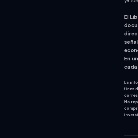
ya se
El Li
docum
direc
señal
econó
En un
cada 
La inf
fines 
corres
No rep
compra
invers