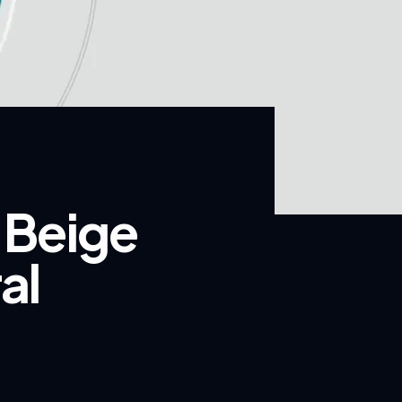
 Beige
al