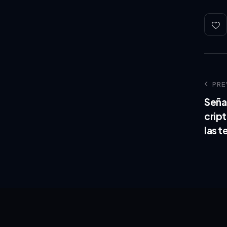
PRE
Seña
crip
las t