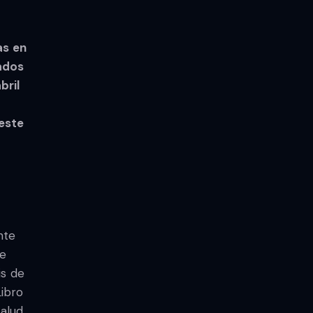
as en
ados
bril
 este
nte
de
is de
Libro
alud