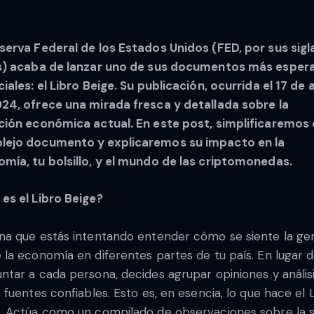
serva Federal de los Estados Unidos (FED, por sus sigl
és) acaba de lanzar uno de sus documentos más esper
ciales: el Libro Beige. Su publicación, ocurrida el 17 de a
24, ofrece una mirada fresca y detallada sobre la
ción económica actual. En este post, simplificaremos
lejo documento y explicaremos su impacto en la
mía, tu bolsillo, y el mundo de las criptomonedas.
es el Libro Beige?
na que estás intentando entender cómo se siente la ge
 la economía en diferentes partes de tu país. En lugar 
ntar a cada persona, decides agrupar opiniones y anális
s fuentes confiables. Esto es, en esencia, lo que hace el 
. Actúa como un compilado de observaciones sobre la s