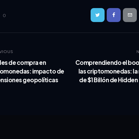
0
VIOUS
les de compra en
Comprendiendo el bo
tomonedas: impacto de
las criptomonedas: la
ensiones geopolíticas​
de $1 Billón de Hidde