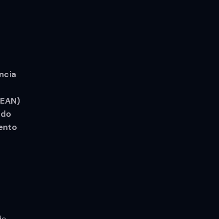
ncia
CEAN)
ado
iento