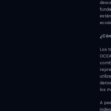
desce
funda
están
ecosi
¿Cómo
Los t
OCEAN
combi
repre
utili
datos
los m
A pes
indep