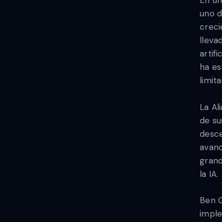
En un
uno d
creci
lleva
artif
ha e
limit
La Al
de su
desce
avanc
grand
la IA.
Ben G
imple