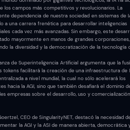
 mundo dominado por gigantes tecnológicos, la IA ha si
e los campos más competitivos y revolucionarios. La
ente dependencia de nuestra sociedad en sistemas de I
do a una carrera frenética para desarrollar inteligencias
iciales cada vez más avanzadas. Sin embargo, este desarr
stado mayormente en manos de grandes corporaciones,
ando la diversidad y la democratización de la tecnología d
ianza de Superinteligencia Artificial argumenta que la fus
s tokens facilitará la creación de una infraestructura de 
ntralizada a nivel mundial, la cual no sólo acelerará los
es hacia la AGI, sino que también desafiará el dominio d
es empresas sobre el desarrollo, uso y comercializació
oertzel, CEO de SingularityNET, destacó la necesidad d
mentar la AGI y la ASI de manera abierta, democrática 