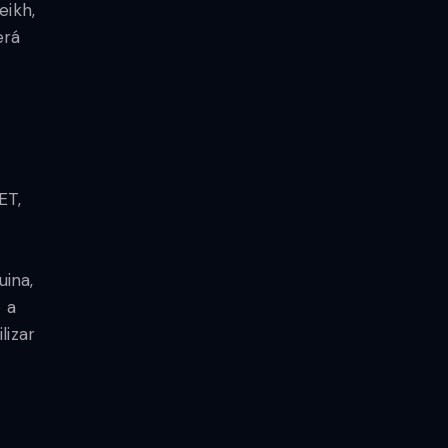
eikh,
erá
ET,
ina,
 a
lizar