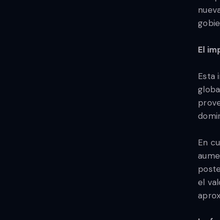
nueva
gobie
El im
Esta 
globa
prove
domin
En cu
aumen
poste
el va
aprox