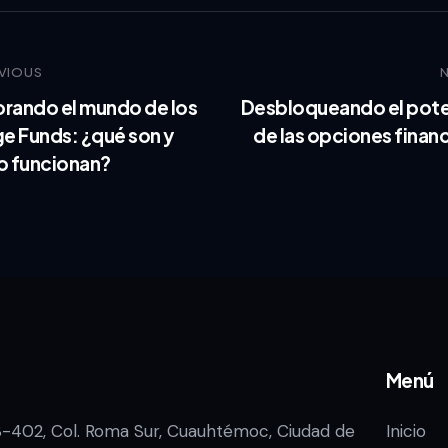
VIOUS
orando el mundo de los
Desbloqueando el pote
e Funds: ¿qué son y
de las opciones finan
 funcionan?
Menú
3-402, Col. Roma Sur, Cuauhtémoc, Ciudad de
Inicio