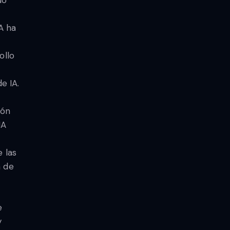
do
A ha
ollo
e IA.
ión
IA
e las
n de
e
y