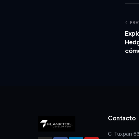
PRE
Expl
Hedg
cómo
Contacto
C. Tuxpan 6