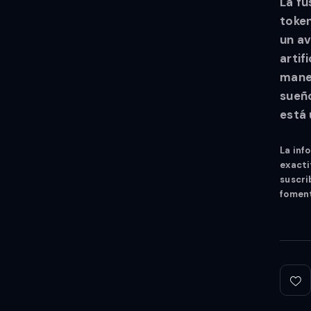
La fu
token
un av
artif
maner
sueño
está 
La inf
exacti
suscri
foment