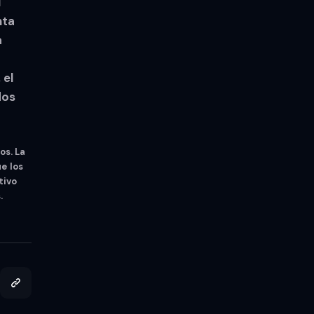
l
nta
a
 el
dos
os. La
e los
tivo
.