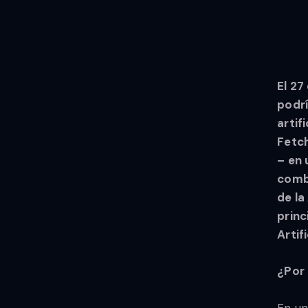
El 27
podrí
artif
Fetch
– en 
combi
de la
princ
Artifi
¿Por 