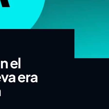
n el
va era
​