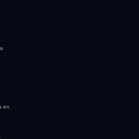
ía
a en