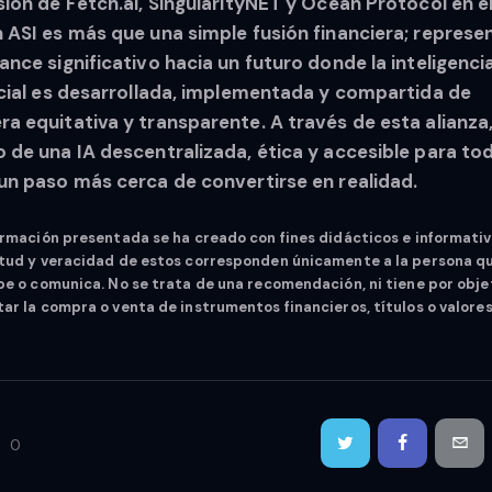
sión de Fetch.ai, SingularityNET y Ocean Protocol en e
 ASI es más que una simple fusión financiera; represe
ance significativo hacia un futuro donde la inteligenci
icial es desarrollada, implementada y compartida de
a equitativa y transparente. A través de esta alianza,
 de una IA descentralizada, ética y accesible para to
un paso más cerca de convertirse en realidad.
ormación presentada se ha creado con fines didácticos e informativ
tud y veracidad de estos corresponden únicamente a la persona qu
be o comunica. No se trata de una recomendación, ni tiene por obje
ar la compra o venta de instrumentos financieros, títulos o valores
0