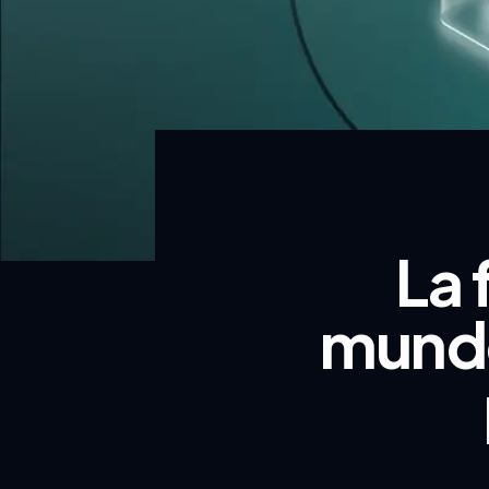
La 
mundo