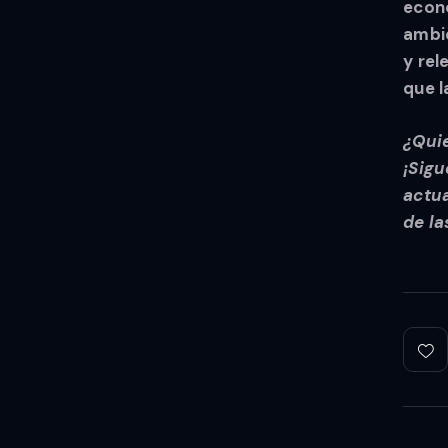
econó
ambie
y rel
que l
¿Qui
¡Sigu
actua
de la