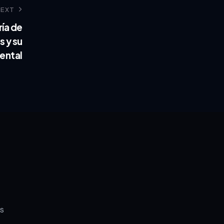
NEXT
ría de
 y su
ental
s