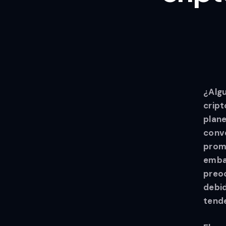
¿Algu
crip
plane
conve
prome
embar
preoc
debid
tende