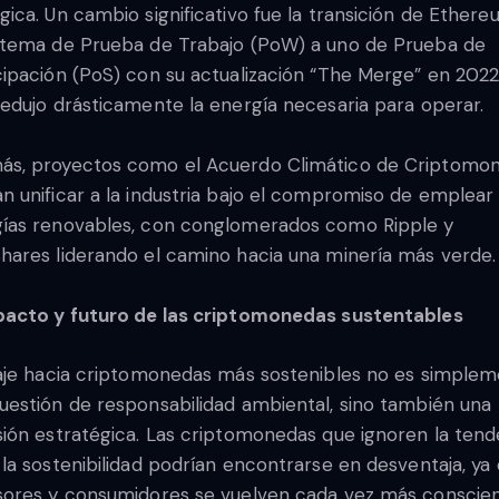
gica. Un cambio significativo fue la transición de Ether
stema de Prueba de Trabajo (PoW) a uno de Prueba de
cipación (PoS) con su actualización “The Merge” en 2022,
redujo drásticamente la energía necesaria para operar.
s, proyectos como el Acuerdo Climático de Criptomo
n unificar a la industria bajo el compromiso de emplear
ías renovables, con conglomerados como Ripple y
hares liderando el camino hacia una minería más verde.
pacto y futuro de las criptomonedas sustentables
raje hacia criptomonedas más sostenibles no es simple
uestión de responsabilidad ambiental, sino también una
sión estratégica. Las criptomonedas que ignoren la tend
 la sostenibilidad podrían encontrarse en desventaja, ya
sores y consumidores se vuelven cada vez más conscie