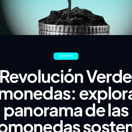
CRYPTO
 Revolución Verde
monedas: explor
panorama de las
tomonedas sosten