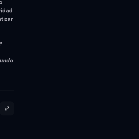
o
vidad
tizar
?
mundo