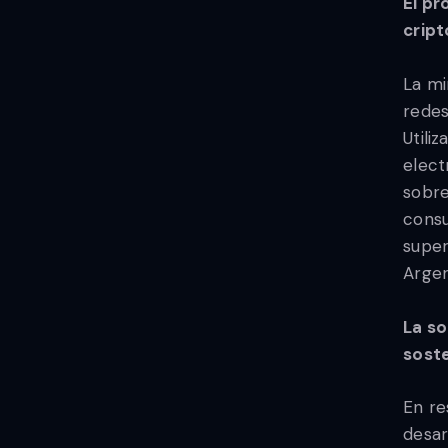
El pr
crip
La mi
redes
Utili
elect
sobre
consu
super
Argen
La so
soste
En re
desar