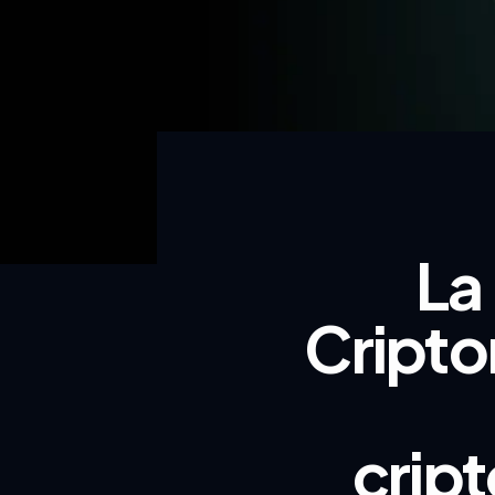
La
Cripto
crip