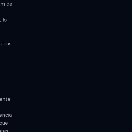
eum de
 lo
nedas
mente
encia
 que
ntes