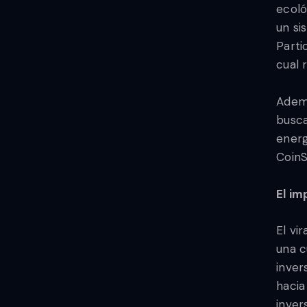
ecoló
un si
Parti
cual 
Ademá
busca
energ
CoinS
El im
El vi
una c
inver
hacia
inver