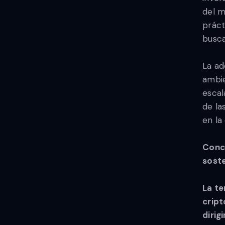
del m
práct
busca
La ad
ambie
escal
de la
en la
Concl
soste
La te
cript
dirig