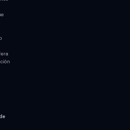
ue
o
fera
ción
ede